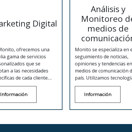
Análisis y
Monitoreo d
rketing Digital
medios de
comunicació
Monito, ofrecemos una
Monito se especializa en e
lia gama de servicios
seguimiento de noticias,
sonalizados que se
opiniones y tendencias en
ptan a las necesidades
medios de comunicación d
cíficas de cada cliente.
país. Utilizamos tecnologí
tros servicios incluyen
punta y un equipo de
rategias de marketing
profesionales altamente
Información
Información
tal como la optimización
capacitados para brindar 
motores de búsqueda
nuestros clientes informa
), publicidad en motores
valiosa y oportuna sobre
búsqueda (SEM),
presencia mediática, la de
eting en redes sociales,
competidores y la de su