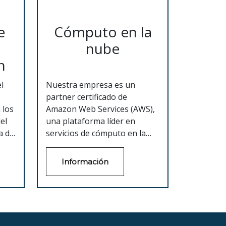
e
Cómputo en la
nube
n
l
Nuestra empresa es un
partner certificado de
 los
Amazon Web Services (AWS),
el
una plataforma líder en
a de
servicios de cómputo en la
nube. Ofrecemos una amplia
gama de servicios y
Información
a
herramientas de AWS para
ción
ayudar a las empresas a
 su
implementar y administrar
 sus
aplicaciones y servicios en la
nube. Nuestros servicios