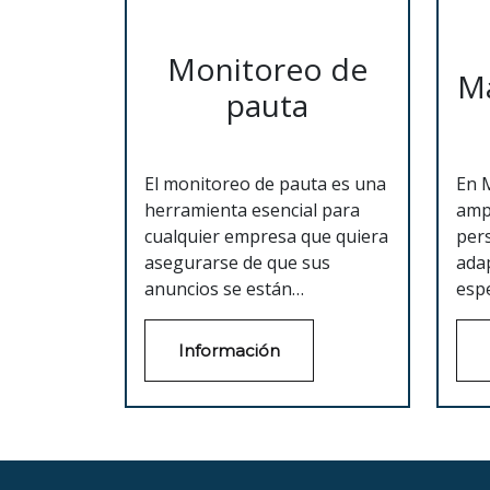
Monitoreo de
Ma
pauta
El monitoreo de pauta es una
En 
herramienta esencial para
amp
cualquier empresa que quiera
per
asegurarse de que sus
ada
anuncios se están
espe
transmitiendo correctamente.
Nues
En Monito, ofrecemos
est
Información
servicios de monitoreo de
digi
pauta para ayudar a nuestros
de 
clientes a medir el impacto de
(SEO
sus anuncios y maximizar su
de 
retorno de inversión.
mark